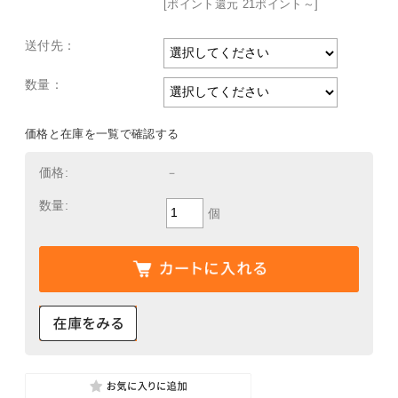
[ポイント還元 21ポイント～]
送付先：
数量：
価格と在庫を一覧で確認する
価格:
－
数量:
個