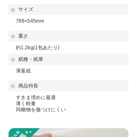
サイズ
788×545mm
重さ
約1.2kg(1包あたり)
紙種・紙厚
薄葉紙
商品特長
すきま埋めに最適
薄く軽量
同梱物を傷つけにくい