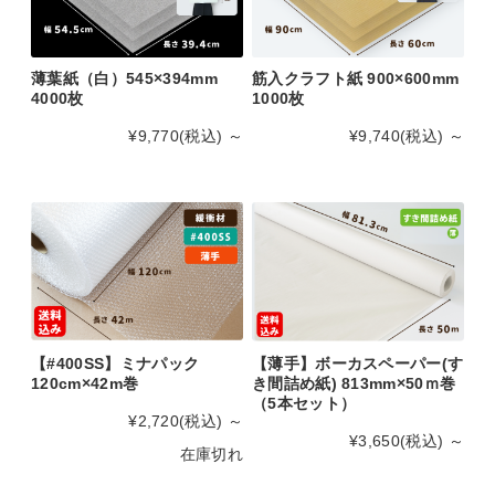
薄葉紙（白）545×394mm
筋入クラフト紙 900×600mm
4000枚
1000枚
¥9,770
(税込)
～
¥9,740
(税込)
～
【薄手】ボーカスペーパー(す
【#400SS】ミナパック
き間詰め紙) 813mm×50ｍ巻
120cm×42m巻
（5本セット）
¥2,720
(税込)
～
¥3,650
(税込)
～
在庫切れ